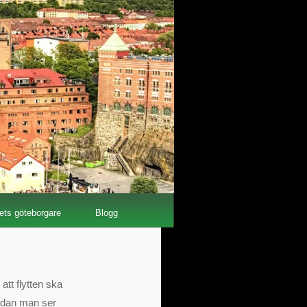
ets göteborgare
Blogg
att flytten ska
 medan man ser