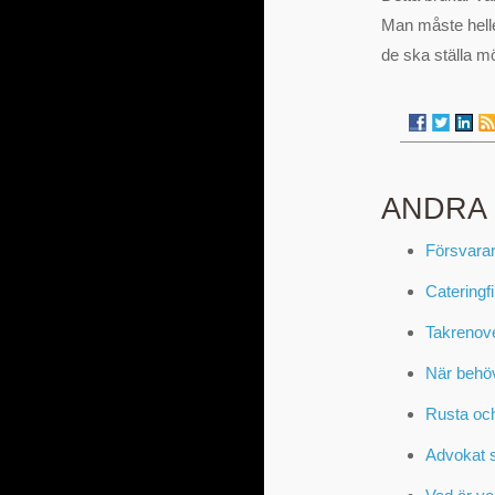
Man måste heller
de ska ställa m
ANDRA
Försvarar
Cateringf
Takrenove
När behö
Rusta och
Advokat s