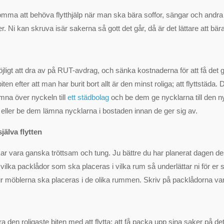
ma att behöva flytthjälp när man ska bära soffor, sängar och andra
. Ni kan skruva isär sakerna så gott det går, då är det lättare att bära
ligt att dra av på RUT-avdrag, och sänka kostnaderna för att få det gj
iten efter att man har burit bort allt är den minst roliga; att flyttstäda.
ämna över nyckeln till
ett städbolag
och be dem ge nycklarna till den n
eller be dem lämna nycklarna i bostaden innan de ger sig av.
jälva flytten
r vara ganska tröttsam och tung. Ju bättre du har planerat dagen des
vilka packlådor som ska placeras i vilka rum så underlättar ni för er 
r möblerna ska placeras i de olika rummen. Skriv på packlådorna var
a den roligaste biten med att flytta; att få packa upp sina saker på det