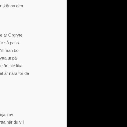
ärt känna den
te är Örgryte
 är så pass
ill man bo
ytta ut på
 är inte lika
t är nära för de
örjan av
tta när du vill