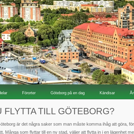
elar
Förorter
Göteborg på en dag
Kändisar
År
U FLYTTA TILL GÖTEBORG?
ll Göteborg är det några saker som man måste komma ihåg att göra, för 
t. Många som flyttar till en ny stad, väljer att flytta in i en lägenhet