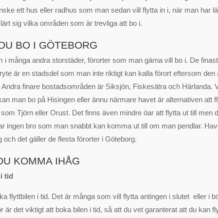
anske ett hus eller radhus som man sedan vill flytta in i, när man har l
ärt sig vilka områden som är trevliga att bo i.
DU BO I GÖTEBORG
m i många andra storstäder, förorter som man gärna vill bo i. De finas
yte är en stadsdel som man inte riktigt kan kalla förort eftersom den
n. Andra finare bostadsområden är Siksjön, Fiskesätra och Härlanda. V
an man bo på Hisingen eller ännu närmare havet är alternativen att fl
om Tjörn eller Orust. Det finns även mindre öar att flytta ut till men de
har ingen bro som man snabbt kan komma ut till om man pendlar. Have
g och det gäller de flesta förorter i Göteborg.
DU KOMMA IHÅG
i tid
 flyttbilen i tid. Det är många som vill flytta antingen i slutet eller i b
r det viktigt att boka bilen i tid, så att du vet garanterat att du kan fly