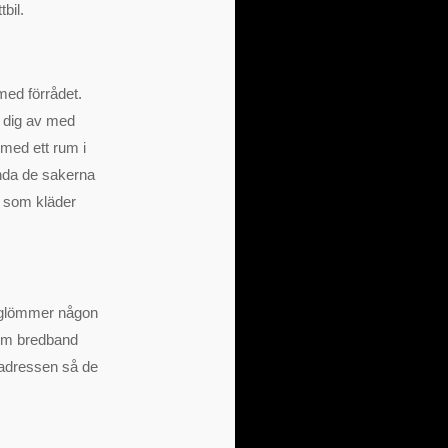
bil.
 med förrådet.
a dig av med
 med ett rum i
nda de sakerna
r, som kläder
te glömmer någon
som bredband
adressen så de