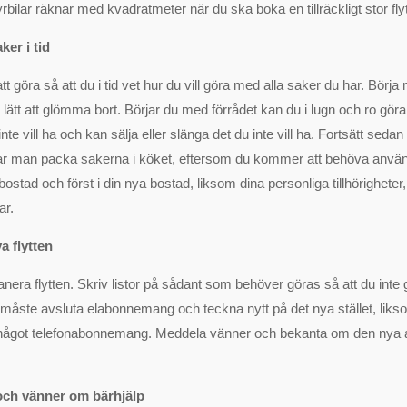
yrbilar räknar med kvadratmeter när du ska boka en tillräckligt stor flytt
ker i tid
att göra så att du i tid vet hur du vill göra med alla saker du har. Börja
 lätt att glömma bort. Börjar du med förrådet kan du i lugn och ro gör
te vill ha och kan sälja eller slänga det du inte vill ha. Fortsätt sedan
ukar man packa sakerna i köket, eftersom du kommer att behöva anvä
 bostad och först i din nya bostad, liksom dina personliga tillhörighete
ar.
va flytten
planera flytten. Skriv listor på sådant som behöver göras så att du in
Du måste avsluta elabonnemang och teckna nytt på det nya stället, lik
något telefonabonnemang. Meddela vänner och bekanta om den nya 
 och vänner om bärhjälp