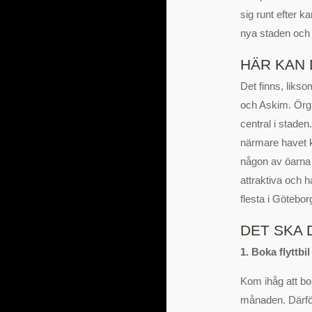
sig runt efter k
nya staden och l
HÄR KAN 
Det finns, likso
och Askim. Örgr
central i stade
närmare havet k
någon av öarna s
attraktiva och 
flesta i Götebor
DET SKA 
1. Boka flyttbil 
Kom ihåg att boka
månaden. Därför ä