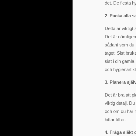
det. De flesta h
2. Packa alla sa
Detta är viktigt 
Det är nämligen
sådant som du in
taget. Sist br
sist i din gamla
och hygienartikl
3. Planera själ
Det är bra att 
viktig detalj. 
och om du har 
hittar till er.
4. Fråga släkt