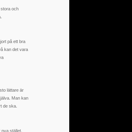
 stora och
.
ort på ett bra
 Då kan det vara
ya
to lättare är
själva. Man kan
t de ska.
 nya stället.