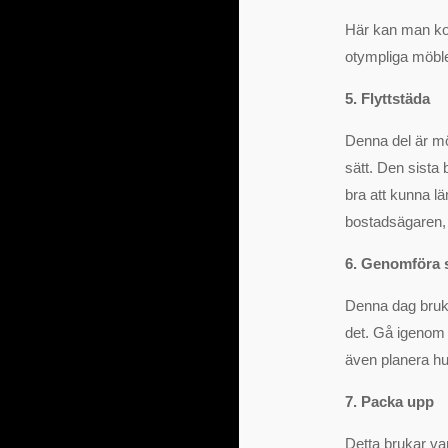
Här kan man kom
otympliga möbler
5. Flyttstäda
Denna del är möj
sätt. Den sista b
bra att kunna l
bostadsägaren, 
6. Genomföra s
Denna dag bruka
det. Gå igenom 
även planera hu
7. Packa upp
Detta brukar var