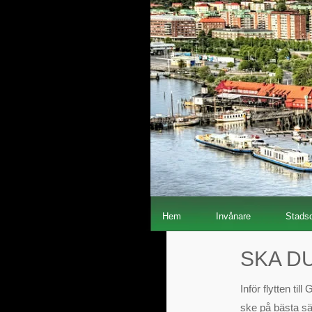
Hem
Invånare
Stadsd
SKA D
Inför flytten ti
ske på bästa sät