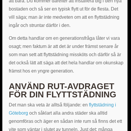
att bära. Du kommer därefter att installera dig i den nya
bostaden och så ser en typisk flytt ut för de flesta. Det
vill säga; man är inte medveten om att en flyttstädning
ingår och struntar därför i den.
Om detta handlar om en generationsfråga låter vi vara
osagt; men faktum är att det är under främst senare år
som man sett att flyttstädning missköts och därför så är
det också lätt att säga att det hela handlar om okunskap
främst hos en yngre generation.
ANVÄND RUT-AVDRAGET
FÖR DIN FLYTTSTÄDNING
Det man ska veta är alltså följande: en
flyttstädning i
Göteborg
och såklart alla andra städer ska alltid
genomföras och äger en sådan inte rum så finns det ett
vite som väntar i slutet av tunneln. Just det; många