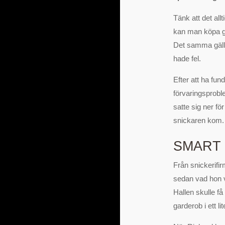
Tänk att det all
kan man köpa ga
Det samma gälld
hade fel.
Efter att ha fun
förvaringsprobl
satte sig ner fö
snickaren kom.
SMART
Från snickerifi
sedan vad hon v
Hallen skulle f
garderob i ett li