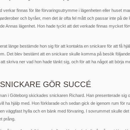
tid verkar finnas för lite förvaringsutrymme i lägenheten eller huset ma
rderober och byråer, men det är ofta fel mått och passar inte på de l
e Annas lägenhet. Hon hade tyckt att det verkade finnas mycket fö
derat länge bestämde hon sig för att kontakta en snickare för att få hjä
em. Det blev bestämt att en snickare skulle komma på besök följand
r att skriva ner vad hon hade tänkt sig, och för att ha något att börja 
 SNICKARE GÖR SUCCÉ
rman i Göteborg skickades snickaren Richard. Han presenterade sig 
ill ha hjälp med. Hon förklarade och sedan gick de igenom rum för r
å en väggfast hylla och en bänk med förvaring. I sovrummet skulle det
tet prång.