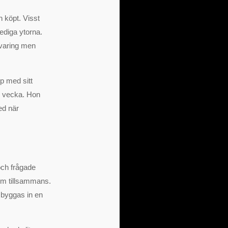
n köpt. Visst
ediga ytorna.
rvaring men
lp med sitt
e vecka. Hon
med när
och frågade
um tillsammans.
 byggas in en