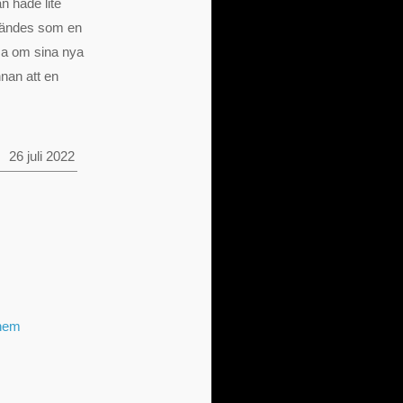
n hade lite
 kändes som en
mma om sina nya
nnan att en
26 juli 2022
 hem