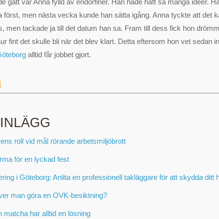
e gått var Anna fylld av endorfiner. Han hade haft så många idéer. Ha
ta först, men nästa vecka kunde han sätta igång. Anna tyckte att det
ess, men tackade ja till det datum han sa. Fram till dess fick hon drö
ur fint det skulle bli när det blev klart. Detta eftersom hon vet sedan i
 Göteborg
alltid får jobbet gjort.
 INLÄGG
ens roll vid mål rörande arbetsmiljöbrott
irma för en lyckad fest
ring i Göteborg: Anlita en professionell takläggare för att skydda ditt
ver man göra en OVK-besiktning?
 matcha har alltid en lösning