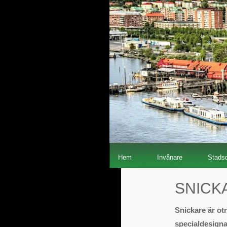
Hem
Invånare
Stadsd
SNICK
Snickare är otr
specialdesignad