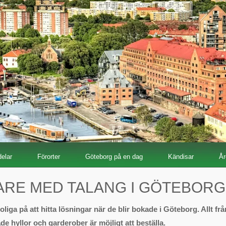
elar
Förorter
Göteborg på en dag
Kändisar
År
ARE MED TALANG I GÖTEBORG
oliga på att hitta lösningar när de blir bokade i Göteborg. Allt från
e hyllor och garderober är möjligt att beställa.