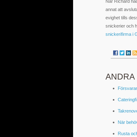
När Richard had
annat att avslu
evighet tills d
snickerier och h
snickerifirma i
ANDRA
Försvarar
Cateringf
Takrenove
När behö
Rusta och