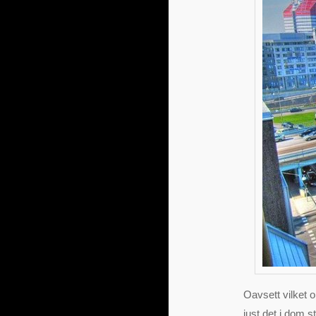
Oavsett vilket o
just det i dom s