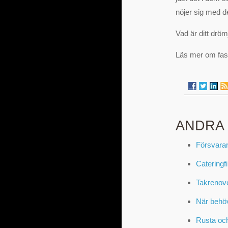
nöjer sig med d
Vad är ditt dröm
Läs mer om fast
ANDRA
Försvarar
Cateringf
Takrenove
När behö
Rusta och