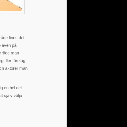
råde finns det
b även på
 område man
gt fler företag
 och aktörer man
g en hel del
t själv välja