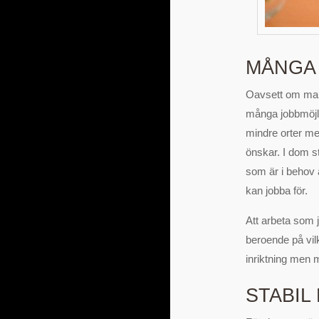
MÅNGA
Oavsett om man v
många jobbmöjli
mindre orter me
önskar. I dom st
som är i behov a
kan jobba för.
Att arbeta som j
beroende på vilk
inriktning men m
STABIL