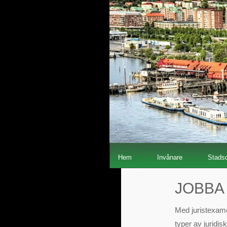
Hem
Invånare
Stadsd
JOBBA
Med juristexame
typer av juridi