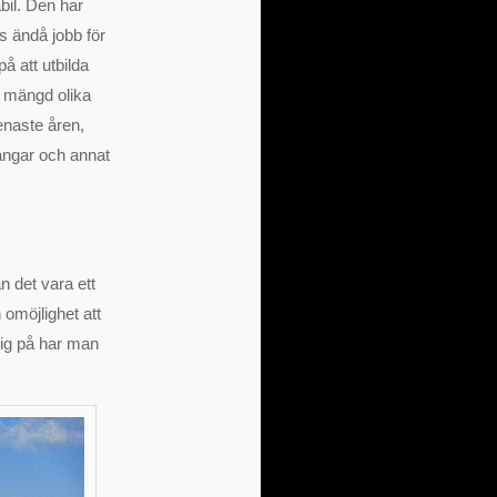
abil. Den har
s ändå jobb för
å att utbilda
n mängd olika
senaste åren,
gångar och annat
n det vara ett
 omöjlighet att
 sig på har man