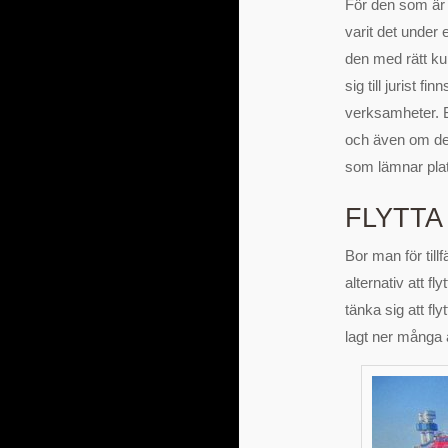
För den som är e
varit det under
den med rätt ku
sig till jurist
verksamheter. Bå
och även om det
som lämnar pla
FLYTTA
Bor man för til
alternativ att f
tänka sig att fl
lagt ner många å