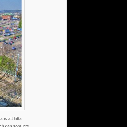
ans att hitta
och den som inte