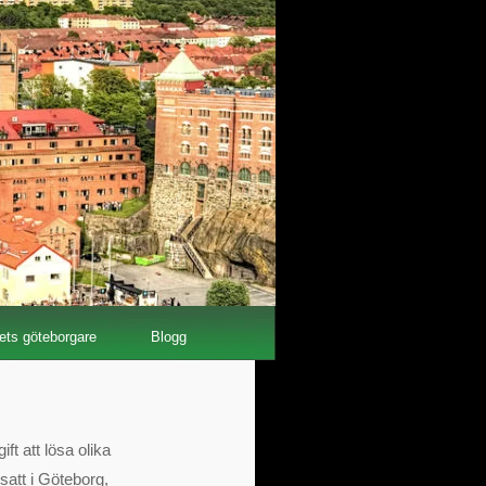
ets göteborgare
Blogg
t att lösa olika
satt i Göteborg,