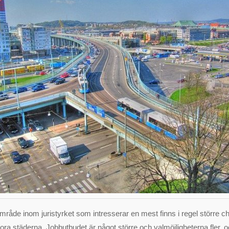
mråde inom juristyrket som intresserar en mest finns i regel större ch
tora städerna. Jobbutbudet är något större och valmöjligheterna fler, 