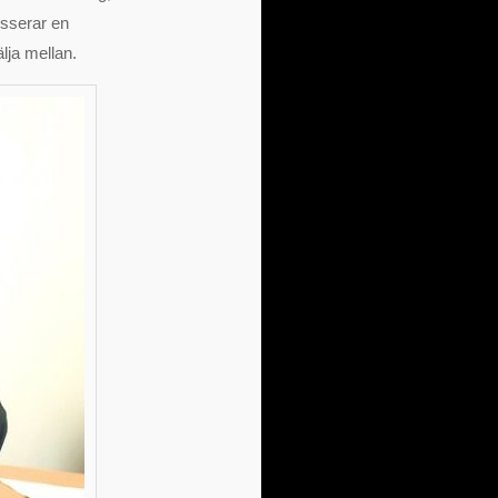
resserar en
lja mellan.