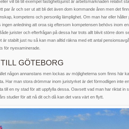
ller vill bli till exempel fastighetsjurist är arbetsmarknaden relativt st
 ett par år och ser ut att bli det även dom kommande åren men det finn
nskap, kompetens och personlig lämplighet. Om man har eller håller p
 finns ingen anledning att oroa sig eftersom kompetensen behövs inom e
de jurister och efterfrågan på dessa har trots allt blivit större dom 
 är stabilt just nu så kan man alltid räkna med ett antal pensionsav
ts för nyexaminerade.
 TILL GÖTEBORG
lfället någon annanstans men lockas av möjligheterna som finns här ka
lytta. Har man stora drömmar inom juristyrket är det förmodligen inte en
ytta till en ny stad för att uppfylla dessa. Oavsett vad man har riktat in
rs studier för att nå dit och då kan det vara värt en flytt.