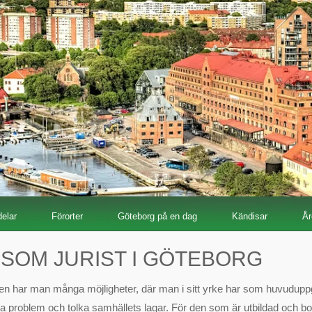
elar
Förorter
Göteborg på en dag
Kändisar
År
 SOM JURIST I GÖTEBORG
n har man många möjligheter, där man i sitt yrke har som huvuduppgif
ska problem och tolka samhällets lagar. För den som är utbildad och bo