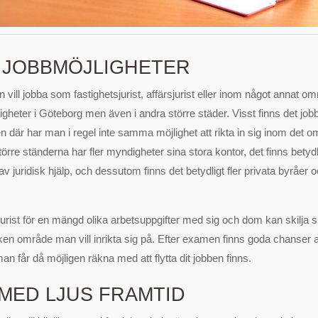
 JOBBMÖJLIGHETER
ill jobba som fastighetsjurist, affärsjurist eller inom något annat om
gheter i Göteborg men även i andra större städer. Visst finns det job
n där har man i regel inte samma möjlighet att rikta in sig inom det
örre ständerna har fler myndigheter sina stora kontor, det finns betydli
v juridisk hjälp, och dessutom finns det betydligt fler privata byråer
urist för en mängd olika arbetsuppgifter med sig och dom kan skilja si
en område man vill inrikta sig på. Efter examen finns goda chanser at
an får då möjligen räkna med att flytta dit jobben finns.
 MED LJUS FRAMTID