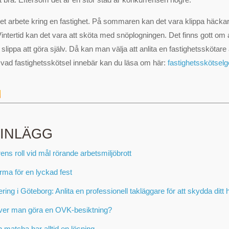
 det arbete kring en fastighet. På sommaren kan det vara klippa häcka
Vintertid kan det vara att sköta med snöplogningen. Det finns gott om
slippa att göra själv. Då kan man välja att anlita en fastighetsskötare 
m vad fastighetsskötsel innebär kan du läsa om här:
fastighetsskötsel
 INLÄGG
ens roll vid mål rörande arbetsmiljöbrott
irma för en lyckad fest
ring i Göteborg: Anlita en professionell takläggare för att skydda ditt
ver man göra en OVK-besiktning?
 matcha har alltid en lösning