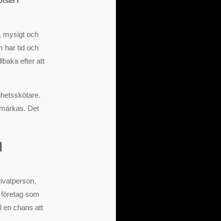
tsel i
r, mysigt och
m har tid och
lbaka efter att
ghetsskötare.
 märkas. Det
I
rivatperson,
a företag som
l en chans att