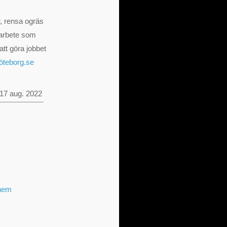
r, rensa ogräs
 arbete som
att göra jobbet
göteborg.se
17 aug. 2022
 hem