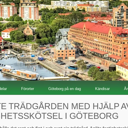
elar
Förorter
Göteborg på en dag
Kändisar
År
TE TRÄDGÅRDEN MED HJÄLP A
GHETSSKÖTSEL I GÖTEBORG