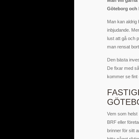
Man vill gärna 
Göteborg och h
Man kan aldrig h
inbjudande. Men
lust att gå och 
man rensat bort
Den bästa invest
De fixar med så
kommer se fint o
FASTIG
GÖTEB
Vem som helst k
BRF eller föret
brinner för sitt
hitta något rikt