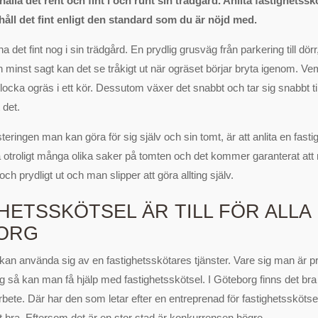
hålla det rent och fint i och runt sin trädgård. Anlita fastighetsskö
åll det fint enligt den standard som du är nöjd med.
a det fint nog i sin trädgård. En prydlig grusväg från parkering till dör
 minst sagt kan det se tråkigt ut när ogräset börjar bryta igenom. Ve
plocka ogräs i ett kör. Dessutom växer det snabbt och tar sig snabbt til
 det.
eringen man kan göra för sig själv och sin tomt, är att anlita en fasti
 otroligt många olika saker på tomten och det kommer garanterat att
ch prydligt ut och man slipper att göra allting själv.
HETSSKÖTSEL ÄR TILL FÖR ALLA 
ORG
an använda sig av en fastighetsskötares tjänster. Vare sig man är p
ag så kan man få hjälp med fastighetsskötsel. I Göteborg finns det br
 arbete. Där har den som letar efter en entreprenad för fastighetsskötse
igt bra. Eftersom det är en stor stad är konkurrensen högre.