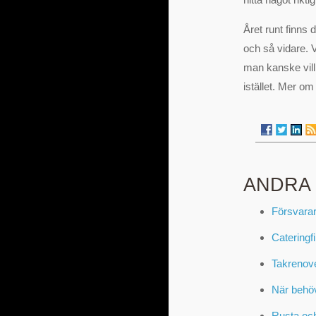
Året runt finns
och så vidare. 
man kanske vill 
istället. Mer o
ANDRA
Försvarar
Cateringf
Takrenove
När behö
Rusta och